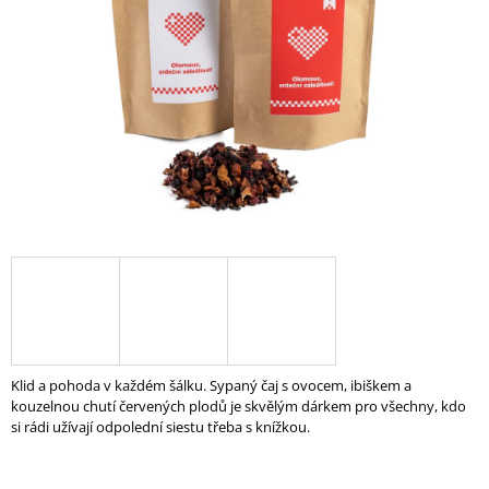
A
J
Í
T
?
HLEDAT
D
O
P
Klid a pohoda v každém šálku. Sypaný čaj s ovocem, ibiškem a
O
kouzelnou chutí červených plodů je skvělým dárkem pro všechny, kdo
R
si rádi užívají odpolední siestu třeba s knížkou.
U
Č
U