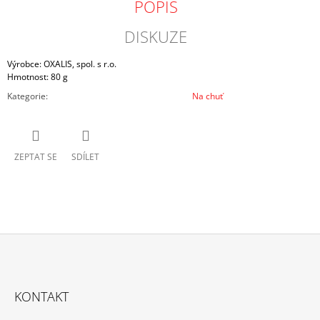
POPIS
DISKUZE
Výrobce: OXALIS, spol. s r.o.
Hmotnost: 80 g
Kategorie
:
Na chuť
ZEPTAT SE
SDÍLET
Z
Á
KONTAKT
P