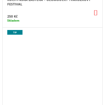
FESTIVAL
DO
KO
250 Kč
Skladem
TIP