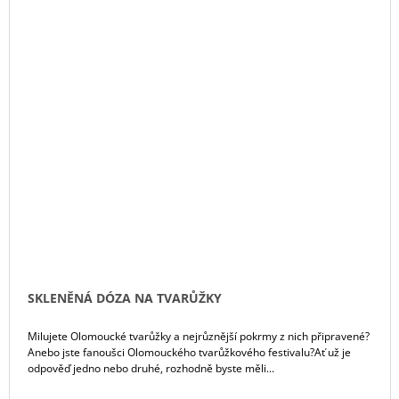
SKLENĚNÁ DÓZA NA TVARŮŽKY
Milujete Olomoucké tvarůžky a nejrůznější pokrmy z nich připravené?
Anebo jste fanoušci Olomouckého tvarůžkového festivalu?Ať už je
odpověď jedno nebo druhé, rozhodně byste měli...