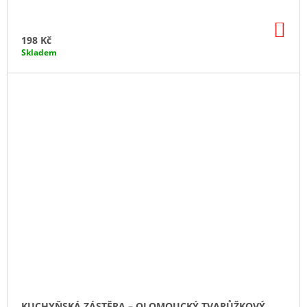
DO
KO
198 Kč
Skladem
KUCHYŇSKÁ ZÁSTĚRA – OLOMOUCKÝ TVARŮŽKOVÝ