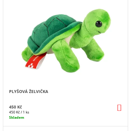
PLYŠOVÁ ŽELVIČKA
DO
450 Kč
KO
Měrná
450 Kč / 1 ks
cena:
Skladem