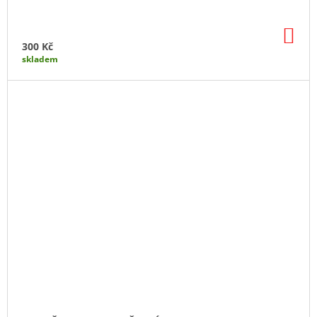
DO
KO
300 Kč
skladem