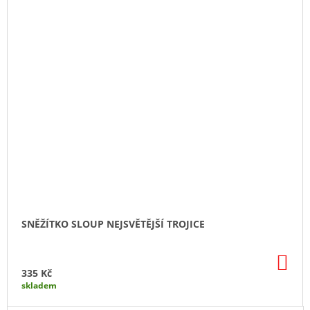
SNĚŽÍTKO SLOUP NEJSVĚTĚJŠÍ TROJICE
DO
KO
335 Kč
skladem