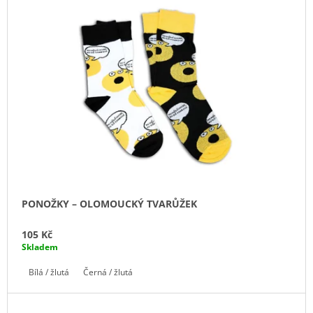
J
E
M
E
BAVLNĚNÁ
TAŠKA
OLOMOUC
100
Kč
PONOŽKY – OLOMOUCKÝ TVARŮŽEK
105 Kč
Skladem
Bílá / žlutá
Černá / žlutá