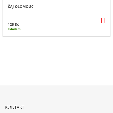
ČAJ OLOMOUC
DO
KO
125 Kč
skladem
Z
Á
KONTAKT
P