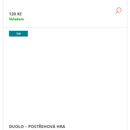
DE
120 Kč
Skladem
TIP
DUOLO – POSTŘEHOVÁ HRA