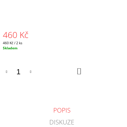
J
E
M
E
460 Kč
HRNEK
S
Měrná
HANÁCKOU
460 Kč / 2 ks
KRAJKOU
cena:
Skladem
165
Kč
DO
KOŠÍKU
POPIS
DISKUZE