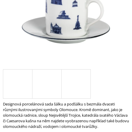
A
J
Í
T
?
HLEDAT
D
O
P
Designová porcelánová sada šálku a podšálku s bezmála dvaceti
O
různými ilustrovanými symboly Olomouce. Kromě dominant, jako je
R
olomoucká radnice, sloup Nejsvětější Trojice, katedrála svatého Václava
U
či Caesarova kašna na něm najdete vyobrazenou například také budovu
Č
olomouckého nádraží, vodojem i olomoucké tvarůžky.
U