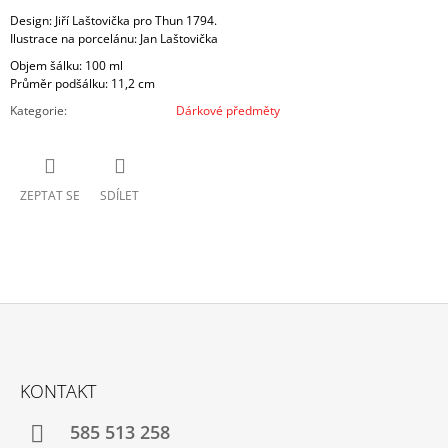
Design: Jiří Laštovička pro Thun 1794.
Ilustrace na porcelánu: Jan Laštovička
Objem šálku: 100 ml
Průměr podšálku: 11,2 cm
Kategorie
:
Dárkové předměty
ZEPTAT SE
SDÍLET
Z
Á
KONTAKT
P
A
585 513 258