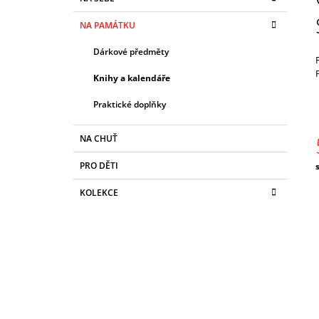
T
A
kategorie
25 Kč
T
R
NA PAMÁTKU
E
A
G
Dárkové předměty
N
O
R
N
Knihy a kalendáře
I
Í
E
Praktické doplňky
P
A
NA CHUŤ
N
PRO DĚTI
E
c
L
KOLEKCE