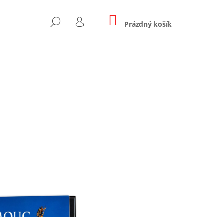
NÁKUPNÍ
HLEDAT
KOŠÍK
Prázdný košík
PŘIHLÁŠENÍ
Následující
KA OLOMOUC