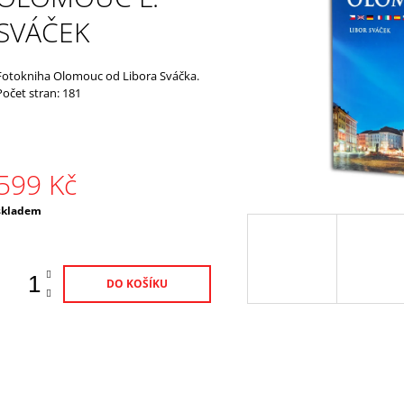
105 Kč
100 Kč
SVÁČEK
Fotokniha Olomouc od Libora Sváčka.
Počet stran: 181
599 Kč
Měrná
skladem
ena:
DO KOŠÍKU